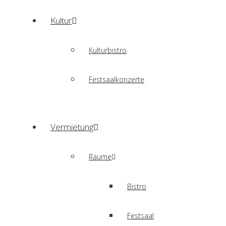
Kultur
Kulturbistro
Festsaalkonzerte
Vermietung
Räume
Bistro
Festsaal