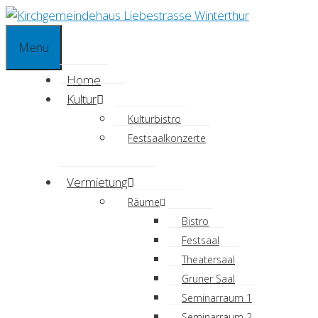
Springe
zum
Menu
Inhalt
Home
Kultur
Kulturbistro
Festsaalkonzerte
Vermietung
Räume
Bistro
Festsaal
Theatersaal
Grüner Saal
Seminarraum 1
Seminarraum 2