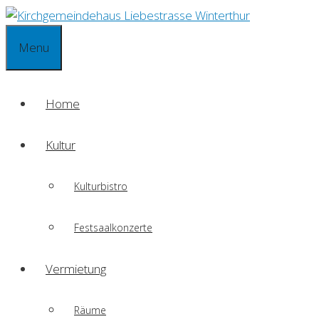
Springe
zum
Menu
Inhalt
Home
Kultur
Kulturbistro
Festsaalkonzerte
Vermietung
Räume