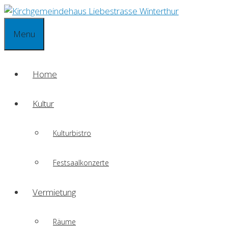
Springe
zum
Menu
Inhalt
Home
Kultur
Kulturbistro
Festsaalkonzerte
Vermietung
Räume