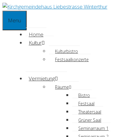
Springe
zum
Menu
Inhalt
Home
Kultur
Kulturbistro
Festsaalkonzerte
Vermietung
Räume
Bistro
Festsaal
Theatersaal
Grüner Saal
Seminarraum 1
Seminarraum 2