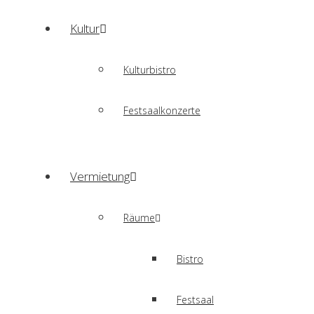
Kultur
Kulturbistro
Festsaalkonzerte
Vermietung
Räume
Bistro
Festsaal