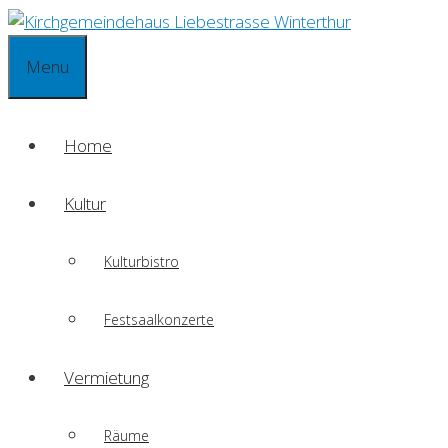
Springe
zum
Menu
Inhalt
Home
Kultur
Kulturbistro
Festsaalkonzerte
Vermietung
Räume